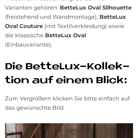
Varianten gehören:
BetteLux Oval Silhouette
(freistehend und Wandmontage),
BetteLux
Oval Couture
(mit Textilverkleidung) sowie
die klassische
BetteLux Oval
(Einbauvariante).
Die Bet­te­Lux-Kol­lek­
ti­on auf ei­nem Bli­ck:
Zum Vergrößern klicken Sie bitte einfach auf
das gewünschte Bild.