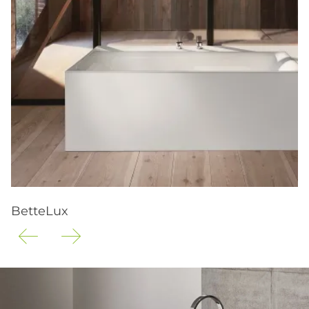
BetteLux
B