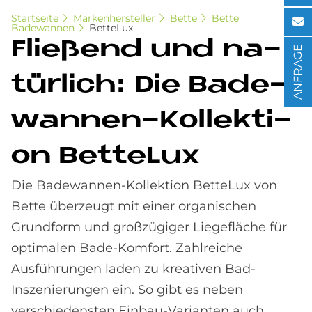
Startseite
Markenhersteller
Bette
Bette
Badewannen
BetteLux
Flie­ßend und na­
ANFRAGE
tür­lich: Die Ba­de­
wan­nen-Kol­lek­ti­
on Bet­te­Lux
Die Badewannen-Kollektion BetteLux von
Bette überzeugt mit einer organischen
Grundform und großzügiger Liegefläche für
optimalen Bade-Komfort. Zahlreiche
Ausführungen laden zu kreativen Bad-
Inszenierungen ein. So gibt es neben
verschiedensten Einbau-Varianten auch