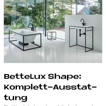
Bet­te­Lux Shape:
Kom­ple­tt-Aus­stat­
tung