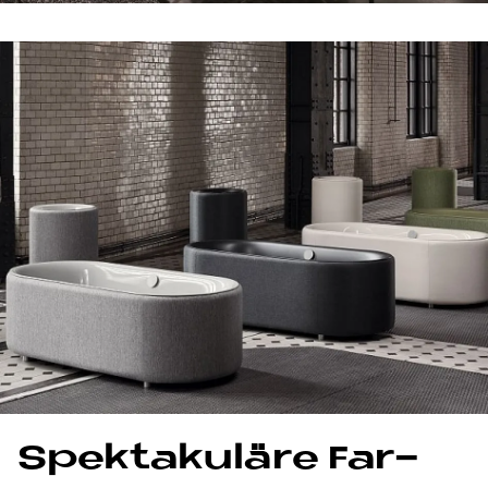
Spek­ta­ku­lä­re Far­