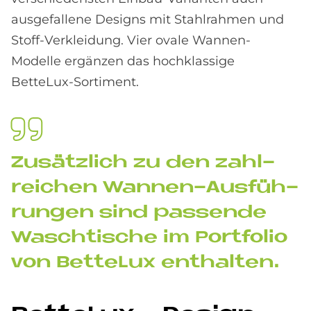
ausgefallene Designs mit Stahlrahmen und
Stoff-Verkleidung. Vier ovale Wannen-
Modelle ergänzen das hochklassige
BetteLux-Sortiment.
Zu­sätz­lich zu den zahl­
rei­chen Wan­nen-Aus­füh­
run­gen sind pas­sen­de
Wasch­ti­sche im Port­fo­lio
von Bet­te­Lux ent­hal­ten.