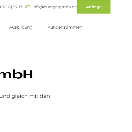
 50 21) 97 17-0
info@buergelgmbh.de
Anfrage
Ausbildung
Kundenstimmen
 GmbH
 und gleich mit den