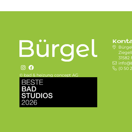
Kont
Bürge
Ziegel
31582
info@
(0 50 2
© bad & heizung concept AG
Bild