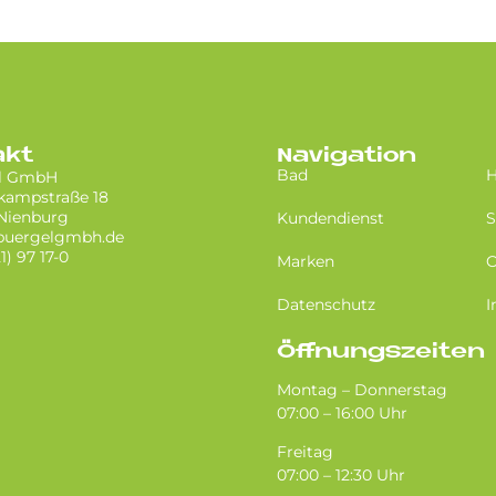
akt
Navigation
Bad
H
l GmbH
kampstraße 18
 Nienburg
Kundendienst
S
buergelgmbh.de
1) 97 17-0
Marken
O
Datenschutz
I
Öffnungszeiten
Montag – Donnerstag
07:00 – 16:00 Uhr
Freitag
07:00 – 12:30 Uhr