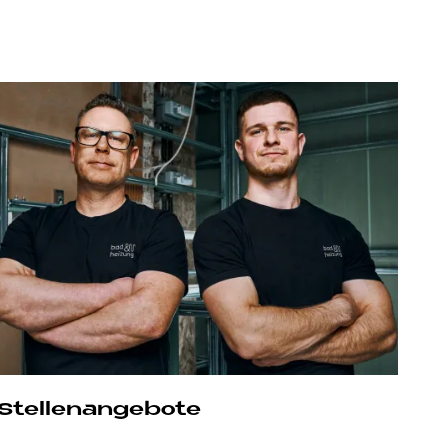
Stel­len­an­ge­bo­te