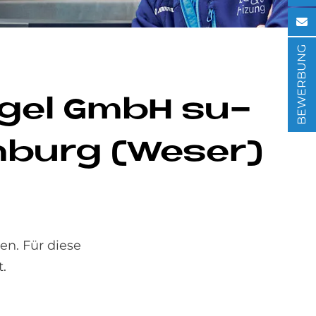
BEWERBUNG
r­gel GmbH su­
n­burg (We­ser)
n. Für diese
.