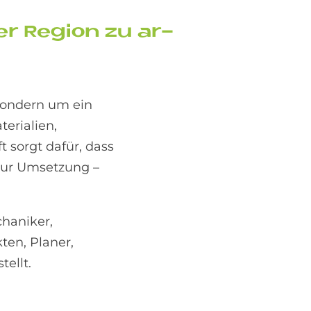
r Re­gi­on zu ar­
sondern um ein
erialien,
sorgt dafür, dass
zur Umsetzung –
haniker,
ten, Planer,
ellt.