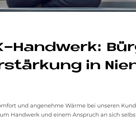
SHK-Hand­werk: Bü
r­stär­kung in Nie
dkomfort und angenehme Wärme bei unseren Kunde
um Handwerk und einem Anspruch an sich selbst