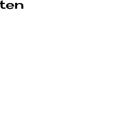
­ten
bwechslungsreiche Aufgaben. Wir
eit.