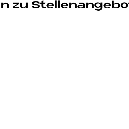
en zu Stel­len­an­ge­bo
hätzendes Arbeitsumfeld, ein starkes Team und a
Verlässlichkeit und eine langfristige Zusammenarb