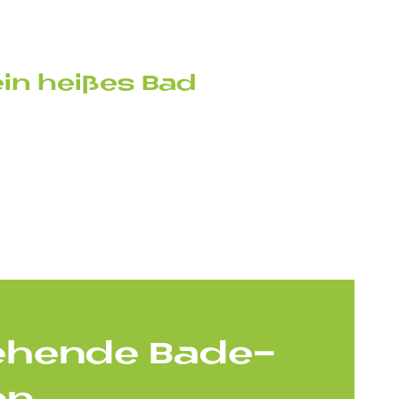
in hei­ßes Bad
e­hen­de Ba­de­