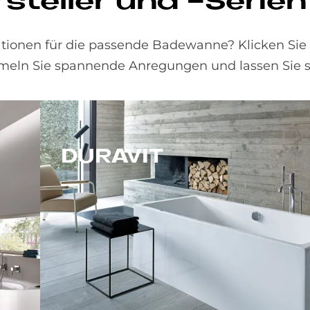
stel­ler und -Se­ri­en
rationen für die passende Badewanne? Klicken Sie
ammeln Sie spannende Anregungen und lassen Sie s
DU­RA­VIT
hl.
Die Marke Duravit steht für eine lange Firmentradition, nachhaltige Materialien, eine umweltschonende Produktion und Top-Qualität.