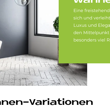
wan­n
Eine freistehend
sich und verle
Luxus und Elegan
den Mittelpunkt 
besonders viel
nen-Variationen