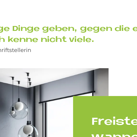
e Din­ge ge­ben, ge­gen die e
ch ken­ne nicht vie­le.
iftstellerin
Frei­st