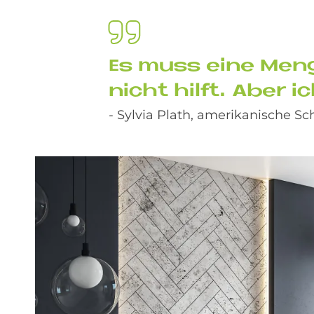
Es muss eine Men­g
nicht hil­ft. Aber i
- Sylvia Plath, amerikanische Schr