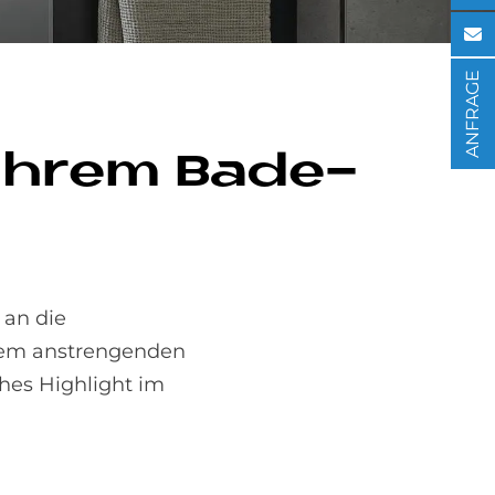
ANFRAGE
 Ih­rem Ba­de­
 an die
inem anstrengenden
hes Highlight im