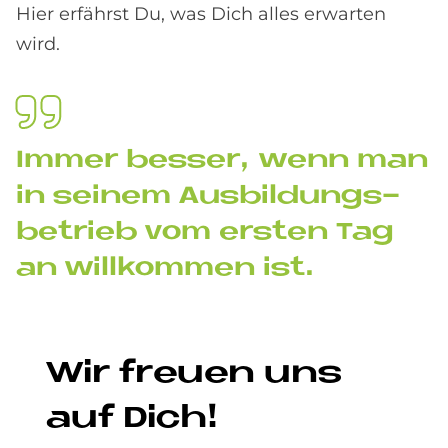
Hier erfährst Du, was Dich alles erwarten
wird.
Im­mer bes­ser, wenn man
in sei­nem Aus­bil­dungs­
be­trieb vom er­sten Tag
an will­kom­men ist.
Wir freu­en uns
auf Dich!