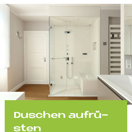
Du­schen auf­rü­
sten