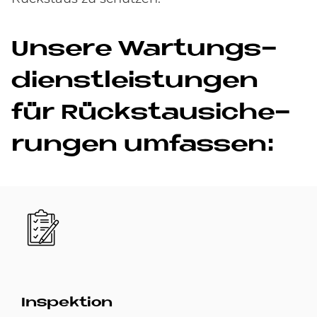
Un­se­re War­tungs­
dienst­lei­stun­gen
für Rück­stau­si­che­
run­gen um­fas­sen:
Bild
In­spek­ti­on