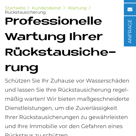
Startseite
Kundendienst
Wartung
Rückstausicherung
Pro­fes­sio­nel­le
ANFRAGE
War­tung Ih­rer
Rück­stau­si­che­
rung
Schüt­zen Sie Ihr Zu­hau­se vor Was­ser­schä­den
und las­sen Sie Ihre Rück­stau­si­che­rung re­gel­
mä­ßig war­ten! Wir bieten maßgeschneiderte
Dienstleistungen, um die Zuverlässigkeit
Ihrer Rückstausicherungen zu gewährleisten
und Ihre Immobilie vor den Gefahren eines
Rückstaus zu schützen.