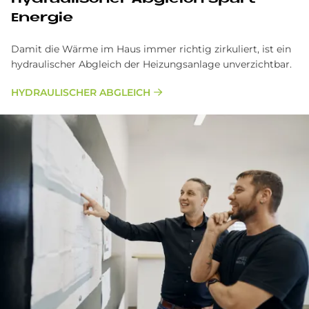
Energie
Da­mit die Wär­me im Haus im­mer rich­tig zir­ku­liert, ist ein
hy­drau­li­scher Ab­gleich der Hei­zungs­an­la­ge un­ver­zicht­bar.
HYDRAULISCHER ABGLEICH