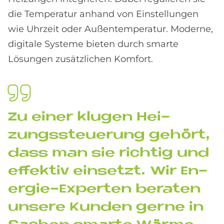
die Temperatur anhand von Einstellungen
wie Uhrzeit oder Außentemperatur. Moderne,
digitale Systeme bieten durch smarte
Lösungen zusätzlichen Komfort.
Zu ei­ner klu­gen Hei­
zungs­steue­rung ge­hört,
dass man sie rich­tig und
ef­fek­tiv ein­set­zt. Wir En­
er­gie-Ex­per­ten be­ra­ten
un­se­re Kun­den ger­ne in