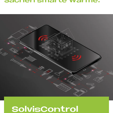
Sa­chen smar­te Wär­me.
Sol­vis­Con­trol