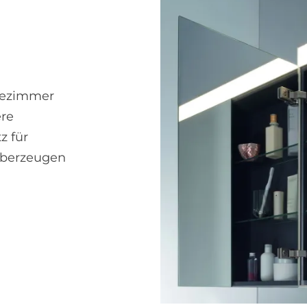
dezimmer
ere
z für
überzeugen