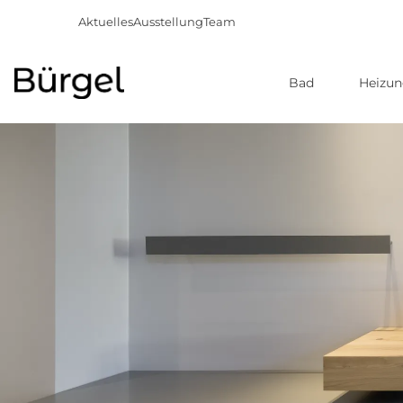
Aktuelles
Ausstellung
Team
Bad
Heizu
Direkt
zum
Inhalt