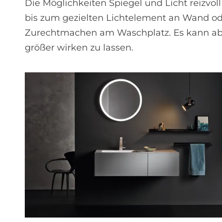
Die Möglichkeiten Spiegel und Licht reizvo
bis zum gezielten Lichtelement an Wand od
Zurechtmachen am Waschplatz. Es kann abe
größer wirken zu lassen.