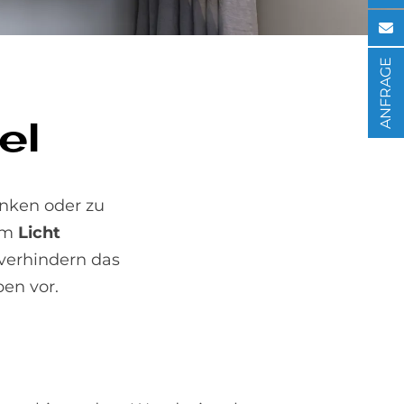
ANFRAGE
el
inken oder zu
tem
Licht
verhindern das
pen vor.