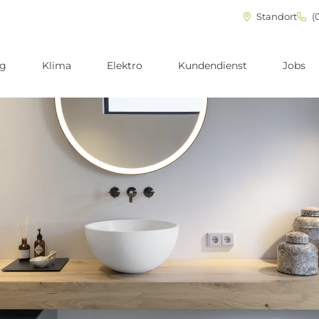
Standort
(0
ng
Klima
Elektro
Kundendienst
Jobs