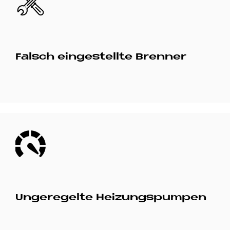
Falsch ein­ge­stell­te Bren­ner
Bild
Un­ge­re­gel­te Hei­zungs­pum­pen