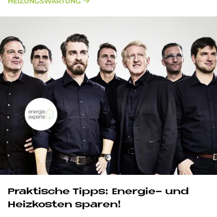
HEIZUNGSWARTUNG
Prak­ti­sche Tipps: En­er­gie- und
Heiz­ko­sten spa­ren!