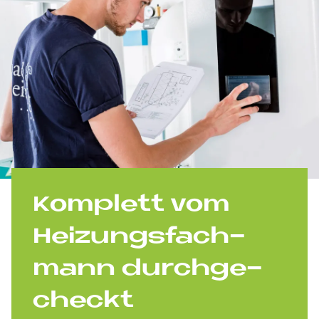
Kom­ple­tt vom
Hei­zungs­fach­
mann durch­ge­
checkt