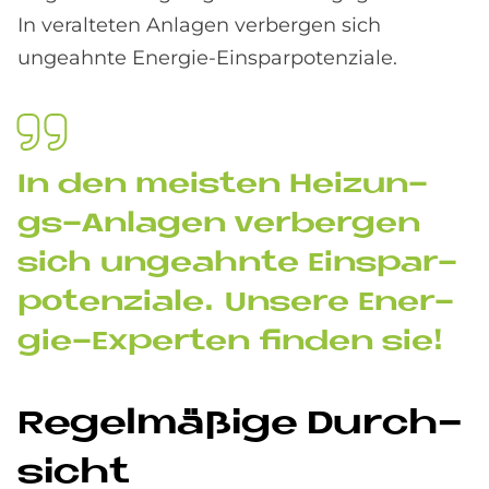
In veralteten Anlagen verbergen sich
ungeahnte Energie-Einsparpotenziale.
In den mei­sten Hei­zun­
gs-An­la­gen ver­ber­gen
sich un­ge­ahn­te Ein­spar­
po­ten­zia­le. Un­se­re En­er­
gie-Ex­per­ten fin­den sie!
Re­gel­mä­ßi­ge Durch­
si­cht