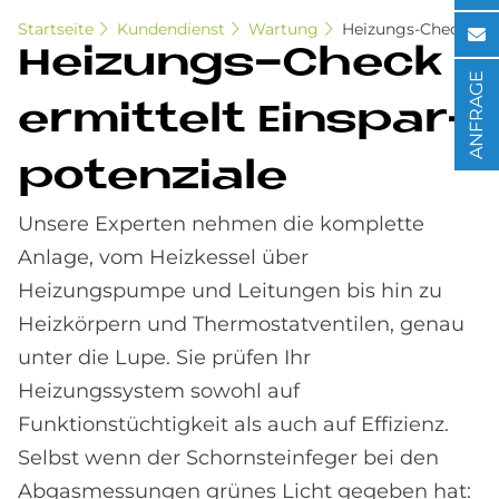
Startseite
Kundendienst
Wartung
Heizungs-Check
Hei­zun­gs-Check
ANFRAGE
er­mit­telt Ein­spar­
po­ten­zia­le
Unsere Experten nehmen die komplette
Anlage, vom Heizkessel über
Heizungspumpe und Leitungen bis hin zu
Heizkörpern und Thermostatventilen, genau
unter die Lupe. Sie prüfen Ihr
Heizungssystem sowohl auf
Funktionstüchtigkeit als auch auf Effizienz.
Selbst wenn der Schornsteinfeger bei den
Abgasmessungen grünes Licht gegeben hat: